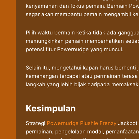
kenyamanan dan fokus pemain. Bermain Powe
segar akan membantu pemain mengambil keput
Pilih waktu bermain ketika tidak ada ganggua
memungkinkan pemain memperhatikan setiap
potensi fitur Powernudge yang muncul.
Selain itu, mengetahui kapan harus berhenti 
kemenangan tercapai atau permainan terasa 
langkah yang lebih bijak daripada memaksaka
Kesimpulan
Strategi
Powernudge Plushie Frenzy
Jackpot
permainan, pengelolaan modal, pemanfaatan 