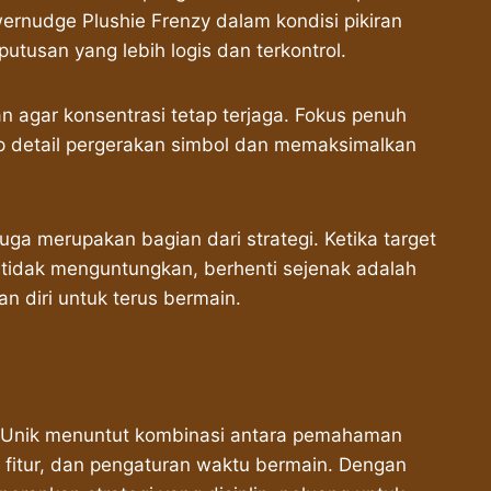
rnudge Plushie Frenzy dalam kondisi pikiran
usan yang lebih logis dan terkontrol.
n agar konsentrasi tetap terjaga. Fokus penuh
 detail pergerakan simbol dan memaksimalkan
juga merupakan bagian dari strategi. Ketika target
tidak menguntungkan, berhenti sejenak adalah
n diri untuk terus bermain.
 Unik menuntut kombinasi antara pemahaman
fitur, dan pengaturan waktu bermain. Dengan