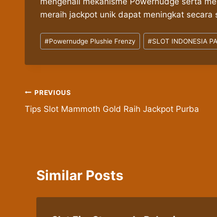
mengenali mekanisme Powernudge serta mener
meraih jackpot unik dapat meningkat secara s
Post
#
Powernudge Plushie Frenzy
#
SLOT INDONESIA PA
Tags:
Post
PREVIOUS
Tips Slot Mammoth Gold Raih Jackpot Purba
navigation
Similar Posts