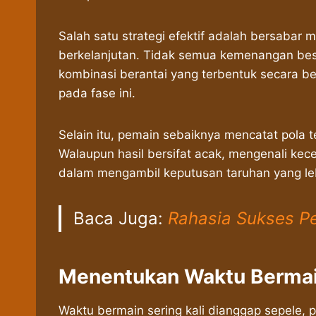
Salah satu strategi efektif adalah bersaba
berkelanjutan. Tidak semua kemenangan besa
kombinasi berantai yang terbentuk secara b
pada fase ini.
Selain itu, pemain sebaiknya mencatat pola 
Walaupun hasil bersifat acak, mengenali ke
dalam mengambil keputusan taruhan yang leb
Baca Juga:
Rahasia Sukses Pe
Menentukan Waktu Bermai
Waktu bermain sering kali dianggap sepele, 