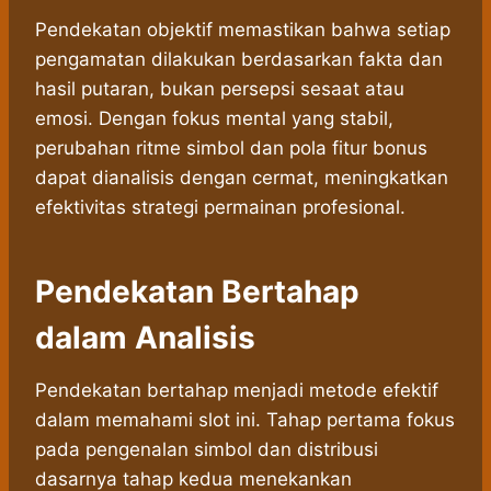
Pendekatan objektif memastikan bahwa setiap
pengamatan dilakukan berdasarkan fakta dan
hasil putaran, bukan persepsi sesaat atau
emosi. Dengan fokus mental yang stabil,
perubahan ritme simbol dan pola fitur bonus
dapat dianalisis dengan cermat, meningkatkan
efektivitas strategi permainan profesional.
Pendekatan Bertahap
dalam Analisis
Pendekatan bertahap menjadi metode efektif
dalam memahami slot ini. Tahap pertama fokus
pada pengenalan simbol dan distribusi
dasarnya tahap kedua menekankan