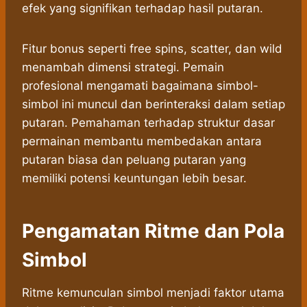
efek yang signifikan terhadap hasil putaran.
Fitur bonus seperti free spins, scatter, dan wild
menambah dimensi strategi. Pemain
profesional mengamati bagaimana simbol-
simbol ini muncul dan berinteraksi dalam setiap
putaran. Pemahaman terhadap struktur dasar
permainan membantu membedakan antara
putaran biasa dan peluang putaran yang
memiliki potensi keuntungan lebih besar.
Pengamatan Ritme dan Pola
Simbol
Ritme kemunculan simbol menjadi faktor utama