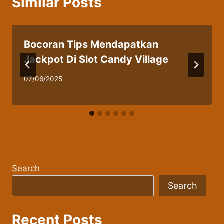
Similar Posts
Bocoran Tips Mendapatkan
Jackpot Di Slot Candy Village
07/06/2025
Search
Search
Recent Posts