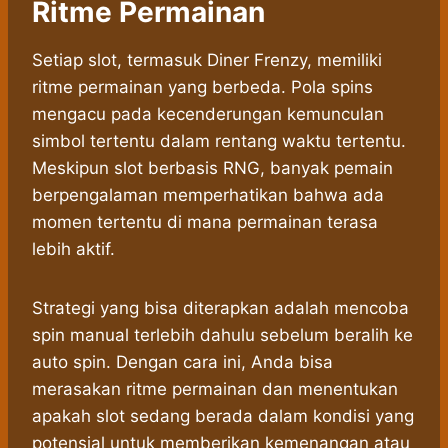
Ritme Permainan
Setiap slot, termasuk Diner Frenzy, memiliki
ritme permainan yang berbeda. Pola spins
mengacu pada kecenderungan kemunculan
simbol tertentu dalam rentang waktu tertentu.
Meskipun slot berbasis RNG, banyak pemain
berpengalaman memperhatikan bahwa ada
momen tertentu di mana permainan terasa
lebih aktif.
Strategi yang bisa diterapkan adalah mencoba
spin manual terlebih dahulu sebelum beralih ke
auto spin. Dengan cara ini, Anda bisa
merasakan ritme permainan dan menentukan
apakah slot sedang berada dalam kondisi yang
potensial untuk memberikan kemenangan atau