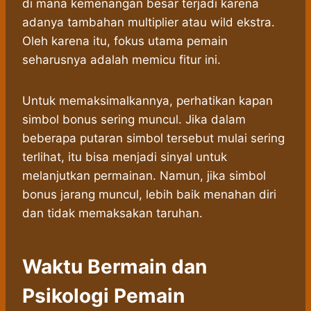
di mana kemenangan besar terjadi karena
adanya tambahan multiplier atau wild ekstra.
Oleh karena itu, fokus utama pemain
seharusnya adalah memicu fitur ini.
Untuk memaksimalkannya, perhatikan kapan
simbol bonus sering muncul. Jika dalam
beberapa putaran simbol tersebut mulai sering
terlihat, itu bisa menjadi sinyal untuk
melanjutkan permainan. Namun, jika simbol
bonus jarang muncul, lebih baik menahan diri
dan tidak memaksakan taruhan.
Waktu Bermain dan
Psikologi Pemain