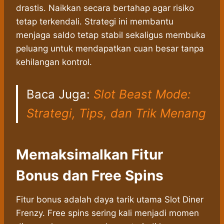
drastis. Naikkan secara bertahap agar risiko
tetap terkendali. Strategi ini membantu
menjaga saldo tetap stabil sekaligus membuka
peluang untuk mendapatkan cuan besar tanpa
kehilangan kontrol.
Baca Juga:
Slot Beast Mode:
Strategi, Tips, dan Trik Menang
Memaksimalkan Fitur
Bonus dan Free Spins
Fitur bonus adalah daya tarik utama Slot Diner
Frenzy. Free spins sering kali menjadi momen