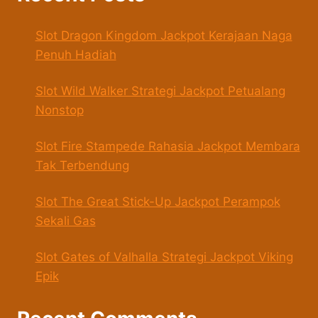
Slot Dragon Kingdom Jackpot Kerajaan Naga
Penuh Hadiah
Slot Wild Walker Strategi Jackpot Petualang
Nonstop
Slot Fire Stampede Rahasia Jackpot Membara
Tak Terbendung
Slot The Great Stick-Up Jackpot Perampok
Sekali Gas
Slot Gates of Valhalla Strategi Jackpot Viking
Epik