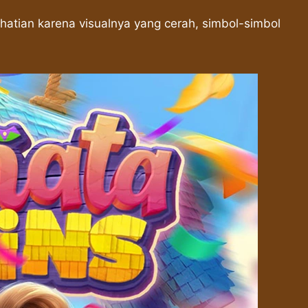
hatian karena visualnya yang cerah, simbol-simbol