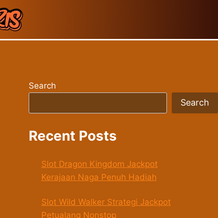
Search
Search
Recent Posts
Slot Dragon Kingdom Jackpot
Kerajaan Naga Penuh Hadiah
Slot Wild Walker Strategi Jackpot
Petualang Nonstop