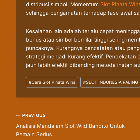
distribusi simbol. Momentum
Slot Pinata Win
sehingga pengamatan terhadap fase awal sa
Kesalahan lain adalah terlalu cepat meninggalk
bonus atau simbol bernilai tinggi sering m
puncaknya. Kurangnya pencatatan atau peng
strategi menjadi kurang efektif. Pendekatan 
jauh lebih efektif dibanding metode instan at
Post
#
Cara Slot Pinata Wins
#
SLOT INDONESIA PALING 
Tags:
Post
PREVIOUS
Analisis Mendalam Slot Wild Bandito Untuk
navigation
Pemain Serius