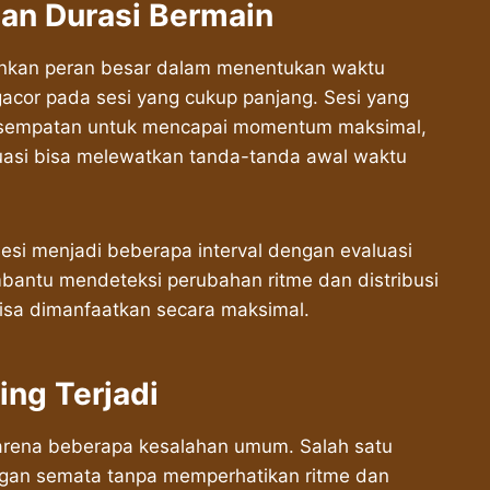
dan Durasi Bermain
inkan peran besar dalam menentukan waktu
gacor pada sesi yang cukup panjang. Sesi yang
kesempatan untuk mencapai momentum maksimal,
luasi bisa melewatkan tanda-tanda awal waktu
sesi menjadi beberapa interval dengan evaluasi
mbantu mendeteksi perubahan ritme dan distribusi
bisa dimanfaatkan secara maksimal.
ng Terjadi
arena beberapa kesalahan umum. Salah satu
gan semata tanpa memperhatikan ritme dan