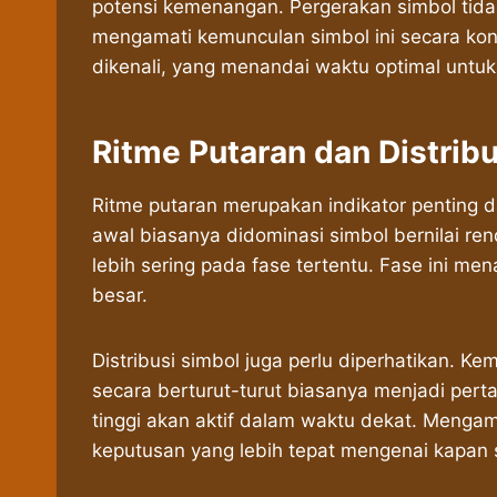
potensi kemenangan. Pergerakan simbol tid
mengamati kemunculan simbol ini secara kon
dikenali, yang menandai waktu optimal untu
Ritme Putaran dan Distrib
Ritme putaran merupakan indikator penting
awal biasanya didominasi simbol bernilai ren
lebih sering pada fase tertentu. Fase ini 
besar.
Distribusi simbol juga perlu diperhatikan. K
secara berturut-turut biasanya menjadi pert
tinggi akan aktif dalam waktu dekat. Menga
keputusan yang lebih tepat mengenai kapan s