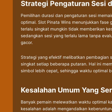
Strategi Pengaturan Sesi 
Pemilihan durasi dan pengaturan sesi mema
optimal. Slot Pinata Wins menunjukkan fase 
terlalu singkat mungkin tidak memberikan 
sedangkan sesi yang terlalu lama tanpa eva
gacor.
Strategi yang efektif melibatkan pembagian 
singkat setiap beberapa putaran. Hal ini me
simbol lebih cepat, sehingga waktu optimal 
Kesalahan Umum Yang Seri
Banyak pemain melewatkan waktu optimal k
kesalahan adalah mengandalkan keberuntun