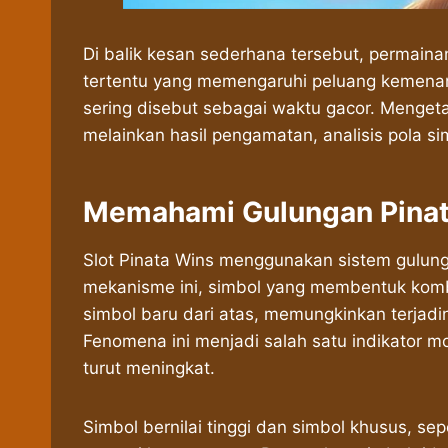
Di balik kesan sederhana tersebut, permain
tertentu yang memengaruhi peluang kemen
sering disebut sebagai waktu gacor. Menget
melainkan hasil pengamatan, analisis pola si
Memahami Gulungan Pinat
Slot Pinata Wins menggunakan sistem gulunga
mekanisme ini, simbol yang membentuk komb
simbol baru dari atas, memungkinkan terjadi
Fenomena ini menjadi salah satu indikator m
turut meningkat.
Simbol bernilai tinggi dan simbol khusus, se