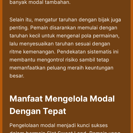
banyak modal tambahan.
Selain itu, mengatur taruhan dengan bijak juga
penting. Pemain disarankan memulai dengan
taruhan kecil untuk mengenal pola permainan,
lalu menyesuaikan taruhan sesuai dengan
ritme kemenangan. Pendekatan sistematis ini
membantu mengontrol risiko sambil tetap
memanfaatkan peluang meraih keuntungan
besar.
Manfaat Mengelola Modal
Dengan Tepat
Pengelolaan modal menjadi kunci sukses