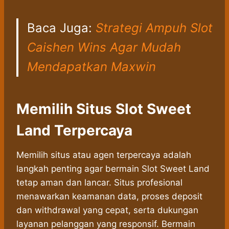
Baca Juga:
Strategi Ampuh Slot
Caishen Wins Agar Mudah
Mendapatkan Maxwin
Memilih Situs Slot Sweet
Land Terpercaya
Memilih situs atau agen terpercaya adalah
langkah penting agar bermain Slot Sweet Land
tetap aman dan lancar. Situs profesional
menawarkan keamanan data, proses deposit
dan withdrawal yang cepat, serta dukungan
layanan pelanggan yang responsif. Bermain