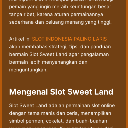
pemain yang ingin meraih keuntungan besar
tanpa ribet, karena aturan permainannya
sederhana dan peluang menang yang tinggi.
Artikel ini
SLOT INDONESIA PALING LARIS
akan membahas strategi, tips, dan panduan
bermain Slot Sweet Land agar pengalaman
bermain lebih menyenangkan dan
menguntungkan.
Mengenal Slot Sweet Land
Slot Sweet Land adalah permainan slot online
dengan tema manis dan ceria, menampilkan
simbol permen, cokelat, dan buah-buahan