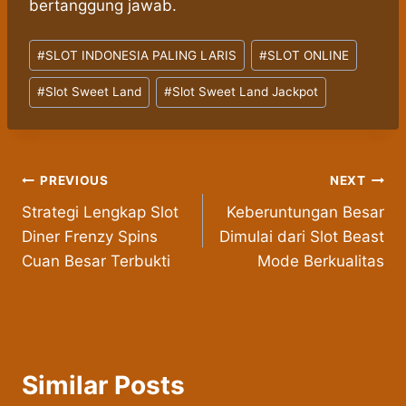
bertanggung jawab.
Post
#
SLOT INDONESIA PALING LARIS
#
SLOT ONLINE
Tags:
#
Slot Sweet Land
#
Slot Sweet Land Jackpot
Post
PREVIOUS
NEXT
Strategi Lengkap Slot
Keberuntungan Besar
navigation
Diner Frenzy Spins
Dimulai dari Slot Beast
Cuan Besar Terbukti
Mode Berkualitas
Similar Posts