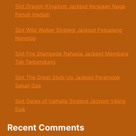
Slot Dragon Kingdom Jackpot Kerajaan Naga
Penuh Hadiah
Slot Wild Walker Strategi Jackpot Petualang
Nonstop
Slot Fire Stampede Rahasia Jackpot Membara
Tak Terbendung
Slot The Great Stick-Up Jackpot Perampok
Sekali Gas
Slot Gates of Valhalla Strategi Jackpot Viking
Epik
Recent Comments