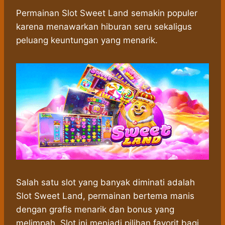
h
a
e
e
k
i
h
a
c
s
l
y
n
a
Permainan Slot Sweet Land semakin populer
t
e
s
e
p
e
r
karena menawarkan hiburan seru sekaligus
s
b
e
g
e
e
peluang keuntungan yang menarik.
A
o
n
r
p
o
g
a
p
k
e
m
r
Salah satu slot yang banyak diminati adalah
Slot Sweet Land, permainan bertema manis
dengan grafis menarik dan bonus yang
melimpah. Slot ini menjadi pilihan favorit bagi