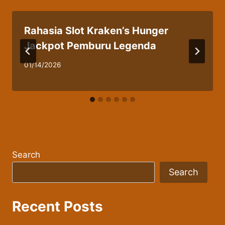
Rahasia Slot Kraken’s Hunger
Jackpot Pemburu Legenda
01/14/2026
Search
Search
Recent Posts