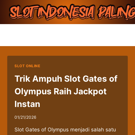
Skip
to
content
Trik Ampuh Slot
SLOT ONLINE
Trik Ampuh Slot Gates of
Olympus Raih Jackpot
Instan
01/21/2026
Slot Gates of Olympus menjadi salah satu