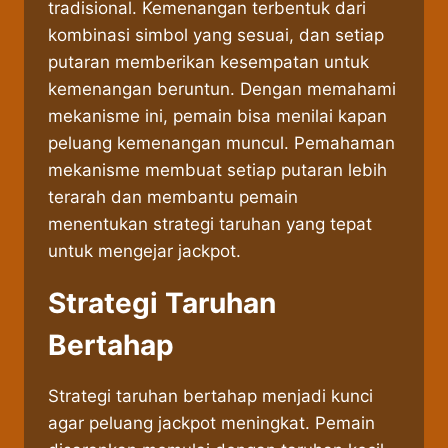
tradisional. Kemenangan terbentuk dari
kombinasi simbol yang sesuai, dan setiap
putaran memberikan kesempatan untuk
kemenangan beruntun. Dengan memahami
mekanisme ini, pemain bisa menilai kapan
peluang kemenangan muncul. Pemahaman
mekanisme membuat setiap putaran lebih
terarah dan membantu pemain
menentukan strategi taruhan yang tepat
untuk mengejar jackpot.
Strategi Taruhan
Bertahap
Strategi taruhan bertahap menjadi kunci
agar peluang jackpot meningkat. Pemain