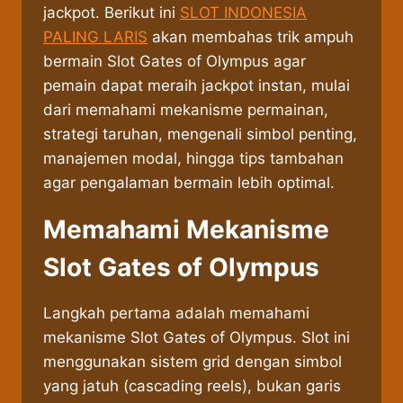
jackpot. Berikut ini
SLOT INDONESIA
PALING LARIS
akan membahas trik ampuh
bermain Slot Gates of Olympus agar
pemain dapat meraih jackpot instan, mulai
dari memahami mekanisme permainan,
strategi taruhan, mengenali simbol penting,
manajemen modal, hingga tips tambahan
agar pengalaman bermain lebih optimal.
Memahami Mekanisme
Slot Gates of Olympus
Langkah pertama adalah memahami
mekanisme Slot Gates of Olympus. Slot ini
menggunakan sistem grid dengan simbol
yang jatuh (cascading reels), bukan garis