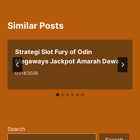
Similar Posts
Strategi Slot Fury of Odin
Megaways Jackpot Amarah Dewa
01/14/2026
Search
Search