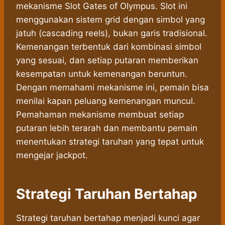
mekanisme Slot Gates of Olympus. Slot ini
menggunakan sistem grid dengan simbol yang
jatuh (cascading reels), bukan garis tradisional.
Kemenangan terbentuk dari kombinasi simbol
yang sesuai, dan setiap putaran memberikan
kesempatan untuk kemenangan beruntun.
Dengan memahami mekanisme ini, pemain bisa
menilai kapan peluang kemenangan muncul.
Pemahaman mekanisme membuat setiap
putaran lebih terarah dan membantu pemain
menentukan strategi taruhan yang tepat untuk
mengejar jackpot.
Strategi Taruhan Bertahap
Strategi taruhan bertahap menjadi kunci agar