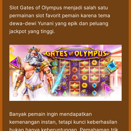
h
a
e
e
k
i
h
a
c
s
l
y
n
a
Slot Gates of Olympus menjadi salah satu
t
e
s
e
p
e
r
permainan slot favorit pemain karena tema
s
b
e
g
e
e
dewa-dewi Yunani yang epik dan peluang
A
o
n
r
jackpot yang tinggi.
p
o
g
a
p
k
e
m
r
Banyak pemain ingin mendapatkan
kemenangan instan, tetapi kunci keberhasilan
bukan hanya keberuntungan. Pemahaman trik