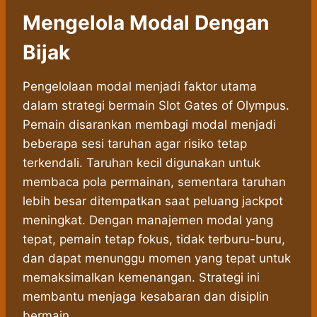
Mengelola Modal Dengan
Bijak
Pengelolaan modal menjadi faktor utama
dalam strategi bermain Slot Gates of Olympus.
Pemain disarankan membagi modal menjadi
beberapa sesi taruhan agar risiko tetap
terkendali. Taruhan kecil digunakan untuk
membaca pola permainan, sementara taruhan
lebih besar ditempatkan saat peluang jackpot
meningkat. Dengan manajemen modal yang
tepat, pemain tetap fokus, tidak terburu-buru,
dan dapat menunggu momen yang tepat untuk
memaksimalkan kemenangan. Strategi ini
membantu menjaga kesabaran dan disiplin
bermain.