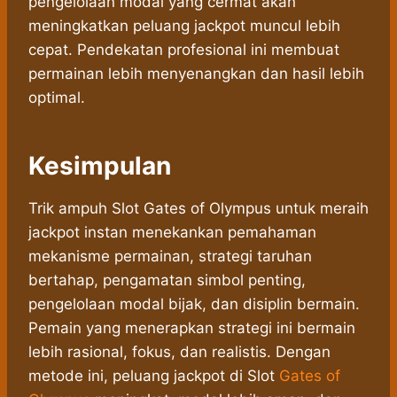
pengelolaan modal yang cermat akan
meningkatkan peluang jackpot muncul lebih
cepat. Pendekatan profesional ini membuat
permainan lebih menyenangkan dan hasil lebih
optimal.
Kesimpulan
Trik ampuh Slot Gates of Olympus untuk meraih
jackpot instan menekankan pemahaman
mekanisme permainan, strategi taruhan
bertahap, pengamatan simbol penting,
pengelolaan modal bijak, dan disiplin bermain.
Pemain yang menerapkan strategi ini bermain
lebih rasional, fokus, dan realistis. Dengan
metode ini, peluang jackpot di Slot
Gates of