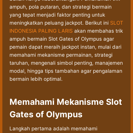
ampuh, pola putaran, dan strategi bermain
yang tepat menjadi faktor penting untuk
meningkatkan peluang jackpot. Berikut ini
SLOT
INDONESIA PALING LARIS
akan membahas trik
ampuh bermain Slot Gates of Olympus agar
pemain dapat meraih jackpot instan, mulai dari
memahami mekanisme permainan, strategi
taruhan, mengenali simbol penting, manajemen
modal, hingga tips tambahan agar pengalaman
bermain lebih optimal.
Memahami Mekanisme Slot
Gates of Olympus
Langkah pertama adalah memahami