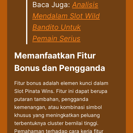
Baca Juga:
Analisis
Mendalam Slot Wild
Bandito Untuk
Pemain Serius
Memanfaatkan Fitur
Bonus dan Pengganda
Fitur bonus adalah elemen kunci dalam
Slot Pinata Wins. Fitur ini dapat berupa
putaran tambahan, pengganda
kemenangan, atau kombinasi simbol
khusus yang meningkatkan peluang
terbentuknya cluster bernilai tinggi.
Pemahaman terhadap cara kerja fitur