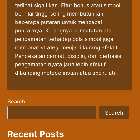
terlihat signifikan. Fitur bonus atau simbol
bernilai tinggi sering membutuhkan
beberapa putaran untuk mencapai
puncaknya. Kurangnya pencatatan atau
pengamatan terhadap pola simbol juga
membuat strategi menjadi kurang efektif.
Pendekatan cermat, disiplin, dan berbasis
pengamatan nyata jauh lebih efektif
dibanding metode instan atau spekulatif.
Search
Search
Recent Posts