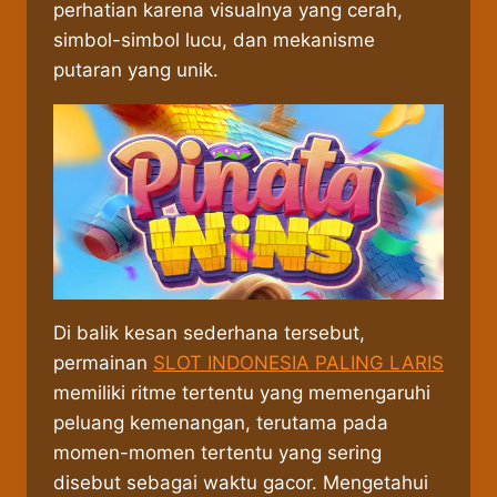
perhatian karena visualnya yang cerah,
simbol-simbol lucu, dan mekanisme
putaran yang unik.
Di balik kesan sederhana tersebut,
permainan
SLOT INDONESIA PALING LARIS
memiliki ritme tertentu yang memengaruhi
peluang kemenangan, terutama pada
momen-momen tertentu yang sering
disebut sebagai waktu gacor. Mengetahui