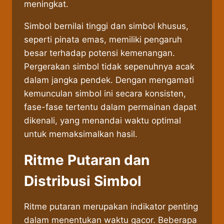
meningkat.
Simbol bernilai tinggi dan simbol khusus,
seperti pinata emas, memiliki pengaruh
besar terhadap potensi kemenangan.
Pergerakan simbol tidak sepenuhnya acak
dalam jangka pendek. Dengan mengamati
kemunculan simbol ini secara konsisten,
fase-fase tertentu dalam permainan dapat
dikenali, yang menandai waktu optimal
untuk memaksimalkan hasil.
Ritme Putaran dan
Distribusi Simbol
Ritme putaran merupakan indikator penting
dalam menentukan waktu gacor. Beberapa