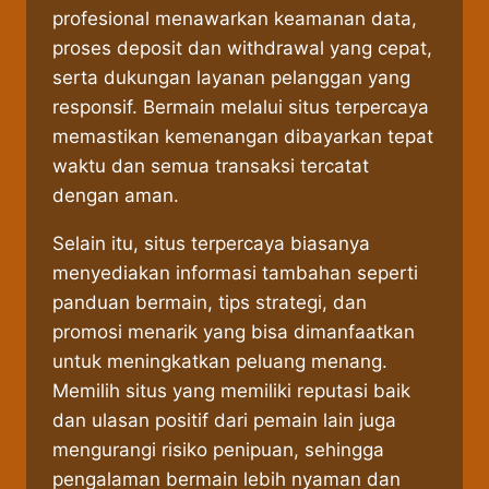
profesional menawarkan keamanan data,
proses deposit dan withdrawal yang cepat,
serta dukungan layanan pelanggan yang
responsif. Bermain melalui situs terpercaya
memastikan kemenangan dibayarkan tepat
waktu dan semua transaksi tercatat
dengan aman.
Selain itu, situs terpercaya biasanya
menyediakan informasi tambahan seperti
panduan bermain, tips strategi, dan
promosi menarik yang bisa dimanfaatkan
untuk meningkatkan peluang menang.
Memilih situs yang memiliki reputasi baik
dan ulasan positif dari pemain lain juga
mengurangi risiko penipuan, sehingga
pengalaman bermain lebih nyaman dan