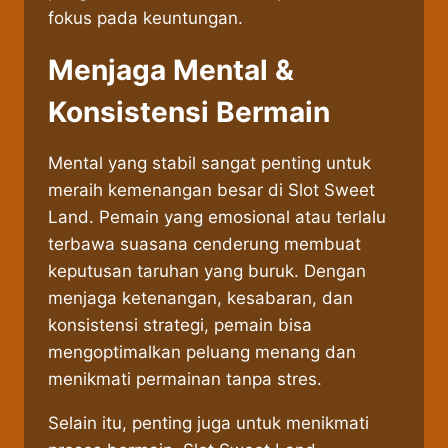
fokus pada keuntungan.
Menjaga Mental &
Konsistensi Bermain
Mental yang stabil sangat penting untuk
meraih kemenangan besar di Slot Sweet
Land. Pemain yang emosional atau terlalu
terbawa suasana cenderung membuat
keputusan taruhan yang buruk. Dengan
menjaga ketenangan, kesabaran, dan
konsistensi strategi, pemain bisa
mengoptimalkan peluang menang dan
menikmati permainan tanpa stres.
Selain itu, penting juga untuk menikmati