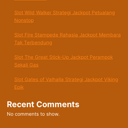
Slot Wild Walker Strategi Jackpot Petualang
Nonstop
Slot Fire Stampede Rahasia Jackpot Membara
Tak Terbendung
Slot The Great Stick-Up Jackpot Perampok
Sekali Gas
Slot Gates of Valhalla Strategi Jackpot Viking
Epik
Recent Comments
No comments to show.