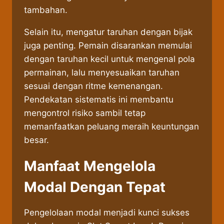
tambahan.
Selain itu, mengatur taruhan dengan bijak
juga penting. Pemain disarankan memulai
dengan taruhan kecil untuk mengenal pola
permainan, lalu menyesuaikan taruhan
sesuai dengan ritme kemenangan.
Pendekatan sistematis ini membantu
mengontrol risiko sambil tetap
memanfaatkan peluang meraih keuntungan
besar.
Manfaat Mengelola
Modal Dengan Tepat
Pengelolaan modal menjadi kunci sukses