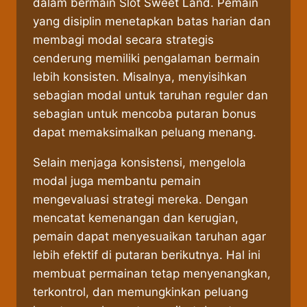
dalam bermain Slot Sweet Land. Pemain
yang disiplin menetapkan batas harian dan
membagi modal secara strategis
cenderung memiliki pengalaman bermain
lebih konsisten. Misalnya, menyisihkan
sebagian modal untuk taruhan reguler dan
sebagian untuk mencoba putaran bonus
dapat memaksimalkan peluang menang.
Selain menjaga konsistensi, mengelola
modal juga membantu pemain
mengevaluasi strategi mereka. Dengan
mencatat kemenangan dan kerugian,
pemain dapat menyesuaikan taruhan agar
lebih efektif di putaran berikutnya. Hal ini
membuat permainan tetap menyenangkan,
terkontrol, dan memungkinkan peluang