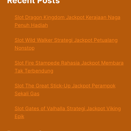
Recent Posts
Slot Dragon Kingdom Jackpot Kerajaan Naga
Penuh Hadiah
Slot Wild Walker Strategi Jackpot Petualang
Nonstop
Slot Fire Stampede Rahasia Jackpot Membara
Tak Terbendung
Slot The Great Stick-Up Jackpot Perampok
Sekali Gas
Slot Gates of Valhalla Strategi Jackpot Viking
Epik