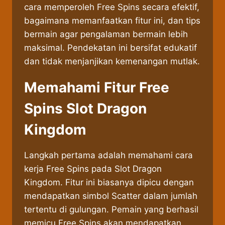
cara memperoleh Free Spins secara efektif,
bagaimana memanfaatkan fitur ini, dan tips
bermain agar pengalaman bermain lebih
maksimal. Pendekatan ini bersifat edukatif
dan tidak menjanjikan kemenangan mutlak.
Memahami Fitur Free
Spins Slot Dragon
Kingdom
Langkah pertama adalah memahami cara
kerja Free Spins pada Slot Dragon
Kingdom. Fitur ini biasanya dipicu dengan
mendapatkan simbol Scatter dalam jumlah
tertentu di gulungan. Pemain yang berhasil
memicu Free Spins akan mendapatkan