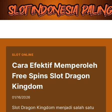
Skip
to
content
Slot Dragon Kingdom
SLOT ONLINE
Cara Efektif Memperoleh
Free Spins Slot Dragon
Kingdom
01/16/2026
Slot Dragon Kingdom menjadi salah satu