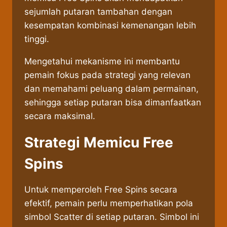
sejumlah putaran tambahan dengan
kesempatan kombinasi kemenangan lebih
tinggi.
Mengetahui mekanisme ini membantu
pemain fokus pada strategi yang relevan
dan memahami peluang dalam permainan,
sehingga setiap putaran bisa dimanfaatkan
secara maksimal.
Strategi Memicu Free
Spins
Untuk memperoleh Free Spins secara
efektif, pemain perlu memperhatikan pola
simbol Scatter di setiap putaran. Simbol ini