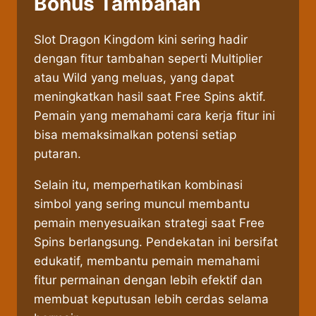
Bonus Tambahan
Slot Dragon Kingdom kini sering hadir
dengan fitur tambahan seperti Multiplier
atau Wild yang meluas, yang dapat
meningkatkan hasil saat Free Spins aktif.
Pemain yang memahami cara kerja fitur ini
bisa memaksimalkan potensi setiap
putaran.
Selain itu, memperhatikan kombinasi
simbol yang sering muncul membantu
pemain menyesuaikan strategi saat Free
Spins berlangsung. Pendekatan ini bersifat
edukatif, membantu pemain memahami
fitur permainan dengan lebih efektif dan
membuat keputusan lebih cerdas selama