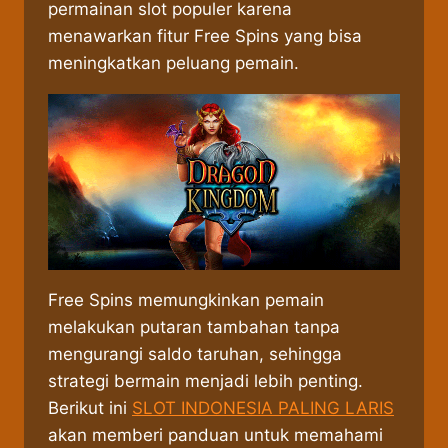
permainan slot populer karena
menawarkan fitur Free Spins yang bisa
meningkatkan peluang pemain.
Free Spins memungkinkan pemain
melakukan putaran tambahan tanpa
mengurangi saldo taruhan, sehingga
strategi bermain menjadi lebih penting.
Berikut ini
SLOT INDONESIA PALING LARIS
akan memberi panduan untuk memahami