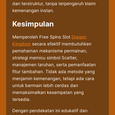
dan terstruktur, tanpa terpengaruh klaim
kemenangan instan.
Kesimpulan
Memperoleh Free Spins Slot
Dragon
Kingdom
secara efektif membutuhkan
pemahaman mekanisme permainan,
strategi memicu simbol Scatter,
manajemen taruhan, serta pemanfaatan
fitur tambahan. Tidak ada metode yang
menjamin kemenangan, tetapi ada cara
untuk bermain lebih cerdas dan
memaksimalkan kesempatan yang
tersedia.
Dengan pendekatan ini edukatif dan