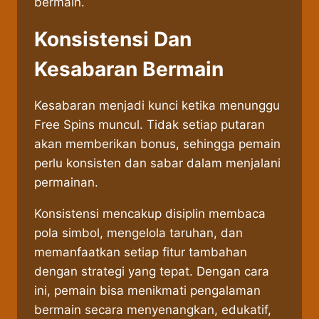
bermain.
Konsistensi Dan
Kesabaran Bermain
Kesabaran menjadi kunci ketika menunggu
Free Spins muncul. Tidak setiap putaran
akan memberikan bonus, sehingga pemain
perlu konsisten dan sabar dalam menjalani
permainan.
Konsistensi mencakup disiplin membaca
pola simbol, mengelola taruhan, dan
memanfaatkan setiap fitur tambahan
dengan strategi yang tepat. Dengan cara
ini, pemain bisa menikmati pengalaman
bermain secara menyenangkan, edukatif,