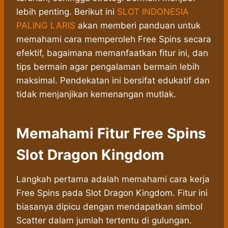
lebih penting. Berikut ini
SLOT INDONESIA
PALING LARIS
akan memberi panduan untuk
memahami cara memperoleh Free Spins secara
efektif, bagaimana memanfaatkan fitur ini, dan
tips bermain agar pengalaman bermain lebih
maksimal. Pendekatan ini bersifat edukatif dan
tidak menjanjikan kemenangan mutlak.
Memahami Fitur Free Spins
Slot Dragon Kingdom
Langkah pertama adalah memahami cara kerja
Free Spins pada Slot Dragon Kingdom. Fitur ini
biasanya dipicu dengan mendapatkan simbol
Scatter dalam jumlah tertentu di gulungan.