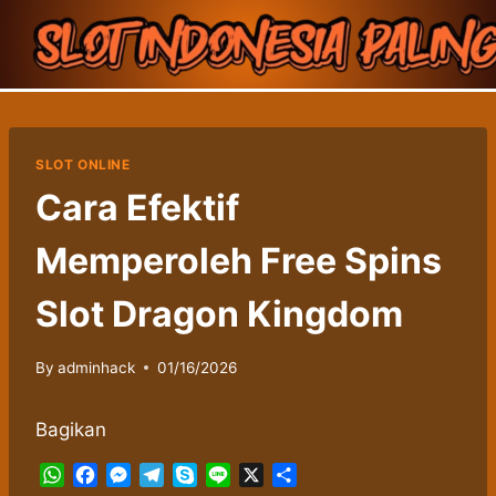
Skip
to
content
SLOT ONLINE
Cara Efektif
Memperoleh Free Spins
Slot Dragon Kingdom
By
adminhack
01/16/2026
Bagikan
W
F
M
T
S
L
X
S