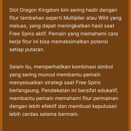
Slot Dragon Kingdom kini sering hadir dengan
fitur tambahan seperti Multiplier atau Wild yang
meluas, yang dapat meningkatkan hasil saat
Free Spins aktif. Pemain yang memahami cara
kerja fitur ini bisa memaksimalkan potensi
setiap putaran.
Selain itu, memperhatikan kombinasi simbol
yang sering muncul membantu pemain
menyesuaikan strategi saat Free Spins
berlangsung. Pendekatan ini bersifat edukatif,
membantu pemain memahami fitur permainan
dengan lebih efektif dan membuat keputusan
lebih cerdas selama bermain.