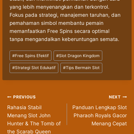
yang lebih menyenangkan dan terkontrol.
Fokus pada strategi, manajemen taruhan, dan
pemahaman simbol membantu pemain
memanfaatkan Free Spins secara optimal
tanpa mengandalkan keberuntungan semata.
Post
#
Free Spins Efektif
#
Slot Dragon Kingdom
Tags:
#
Strategi Slot Edukatif
#
Tips Bermain Slot
Post
PREVIOUS
NEXT
Rahasia Stabil
Panduan Lengkap Slot
navigation
Menang Slot John
Pharaoh Royals Gacor
Hunter & The Tomb of
Menang Cepat
the Scarab Queen