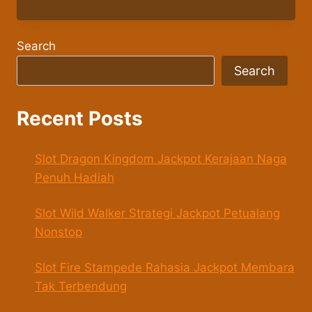
Search
Search
Recent Posts
Slot Dragon Kingdom Jackpot Kerajaan Naga
Penuh Hadiah
Slot Wild Walker Strategi Jackpot Petualang
Nonstop
Slot Fire Stampede Rahasia Jackpot Membara
Tak Terbendung