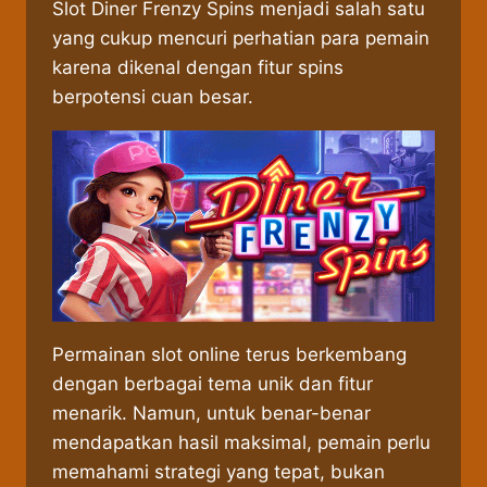
Slot Diner Frenzy Spins menjadi salah satu
yang cukup mencuri perhatian para pemain
karena dikenal dengan fitur spins
berpotensi cuan besar.
Permainan slot online terus berkembang
dengan berbagai tema unik dan fitur
menarik. Namun, untuk benar-benar
mendapatkan hasil maksimal, pemain perlu
memahami strategi yang tepat, bukan