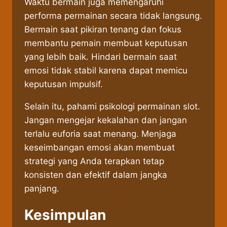
Waktu bermain juga memengaruhi
performa permainan secara tidak langsung.
Bermain saat pikiran tenang dan fokus
membantu pemain membuat keputusan
yang lebih baik. Hindari bermain saat
emosi tidak stabil karena dapat memicu
keputusan impulsif.
Selain itu, pahami psikologi permainan slot.
Jangan mengejar kekalahan dan jangan
terlalu euforia saat menang. Menjaga
keseimbangan emosi akan membuat
strategi yang Anda terapkan tetap
konsisten dan efektif dalam jangka
panjang.
Kesimpulan