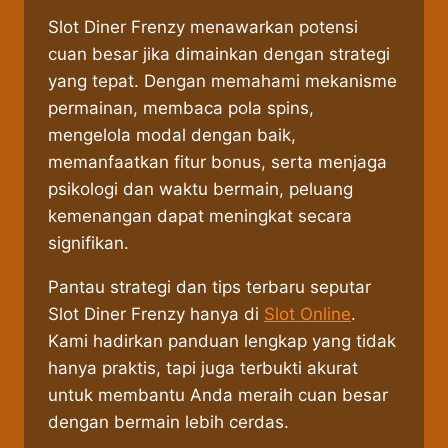
Slot Diner Frenzy menawarkan potensi
cuan besar jika dimainkan dengan strategi
yang tepat. Dengan memahami mekanisme
permainan, membaca pola spins,
mengelola modal dengan baik,
memanfaatkan fitur bonus, serta menjaga
psikologi dan waktu bermain, peluang
kemenangan dapat meningkat secara
signifikan.
Pantau strategi dan tips terbaru seputar
Slot Diner Frenzy hanya di
Slot Online
.
Kami hadirkan panduan lengkap yang tidak
hanya praktis, tapi juga terbukti akurat
untuk membantu Anda meraih cuan besar
dengan bermain lebih cerdas.