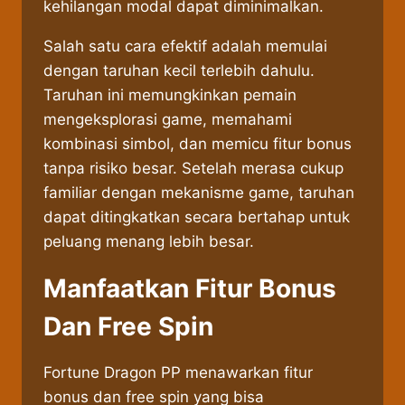
kehilangan modal dapat diminimalkan.
Salah satu cara efektif adalah memulai
dengan taruhan kecil terlebih dahulu.
Taruhan ini memungkinkan pemain
mengeksplorasi game, memahami
kombinasi simbol, dan memicu fitur bonus
tanpa risiko besar. Setelah merasa cukup
familiar dengan mekanisme game, taruhan
dapat ditingkatkan secara bertahap untuk
peluang menang lebih besar.
Manfaatkan Fitur Bonus
Dan Free Spin
Fortune Dragon PP menawarkan fitur
bonus dan free spin yang bisa