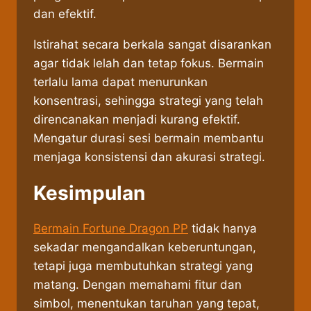
dan efektif.
Istirahat secara berkala sangat disarankan
agar tidak lelah dan tetap fokus. Bermain
terlalu lama dapat menurunkan
konsentrasi, sehingga strategi yang telah
direncanakan menjadi kurang efektif.
Mengatur durasi sesi bermain membantu
menjaga konsistensi dan akurasi strategi.
Kesimpulan
Bermain Fortune Dragon PP
tidak hanya
sekadar mengandalkan keberuntungan,
tetapi juga membutuhkan strategi yang
matang. Dengan memahami fitur dan
simbol, menentukan taruhan yang tepat,