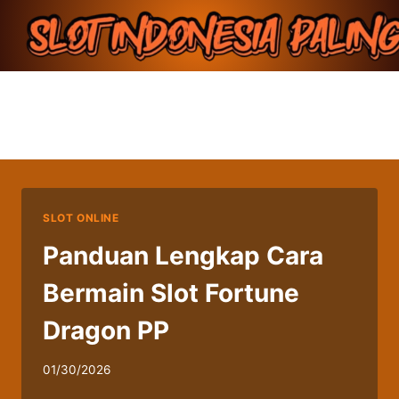
Skip
to
content
Trik Bermain Slot Fortune
Dragon PP
SLOT ONLINE
Panduan Lengkap Cara
Bermain Slot Fortune
Dragon PP
01/30/2026