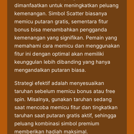
dimanfaatkan untuk meningkatkan peluang
kemenangan. Simbol Scatter biasanya
memicu putaran gratis, sementara fitur
bonus bisa menambahkan pengganda
kemenangan yang signifikan. Pemain yang
memahami cara memicu dan menggunakan
fitur ini dengan optimal akan memiliki
keunggulan lebih dibanding yang hanya
mengandalkan putaran biasa.
Strategi efektif adalah menyesuaikan
taruhan sebelum memicu bonus atau free
spin. Misalnya, gunakan taruhan sedang
saat mencoba memicu fitur dan tingkatkan
taruhan saat putaran gratis aktif, sehingga
peluang kombinasi simbol premium
memberikan hadiah maksimal.