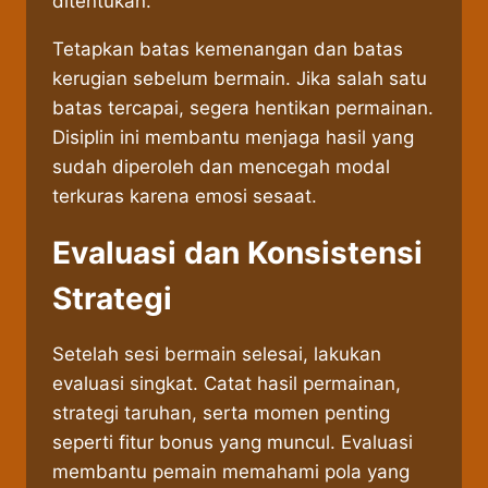
ditentukan.
Tetapkan batas kemenangan dan batas
kerugian sebelum bermain. Jika salah satu
batas tercapai, segera hentikan permainan.
Disiplin ini membantu menjaga hasil yang
sudah diperoleh dan mencegah modal
terkuras karena emosi sesaat.
Evaluasi dan Konsistensi
Strategi
Setelah sesi bermain selesai, lakukan
evaluasi singkat. Catat hasil permainan,
strategi taruhan, serta momen penting
seperti fitur bonus yang muncul. Evaluasi
membantu pemain memahami pola yang