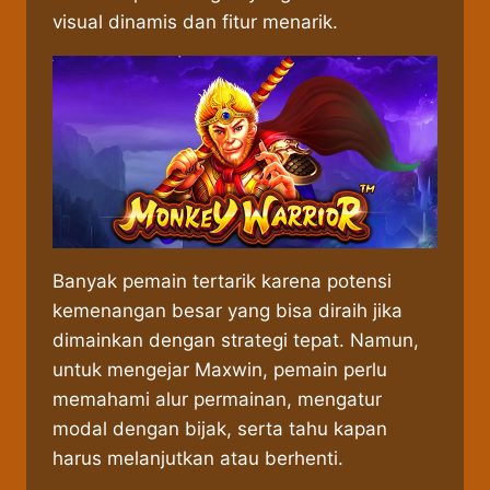
visual dinamis dan fitur menarik.
Banyak pemain tertarik karena potensi
kemenangan besar yang bisa diraih jika
dimainkan dengan strategi tepat. Namun,
untuk mengejar Maxwin, pemain perlu
memahami alur permainan, mengatur
modal dengan bijak, serta tahu kapan
harus melanjutkan atau berhenti.