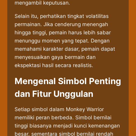
mengambil keputusan.
Selain itu, perhatikan tingkat volatilitas
permainan. Jika cenderung menengah
hingga tinggi, pemain harus lebih sabar
menunggu momen yang tepat. Dengan
memahami karakter dasar, pemain dapat
menyesuaikan gaya bermain dan
ekspektasi hasil secara realistis.
Mengenal Simbol Penting
dan Fitur Unggulan
Setiap simbol dalam Monkey Warrior
memiliki peran berbeda. Simbol bernilai
tinggi biasanya menjadi kunci kemenangan
besar, sementara simbol bernilai rendah