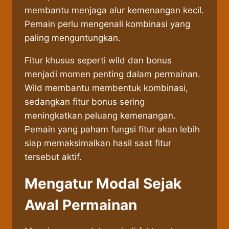
membantu menjaga alur kemenangan kecil.
Pemain perlu mengenali kombinasi yang
paling menguntungkan.
Fitur khusus seperti wild dan bonus
menjadi momen penting dalam permainan.
Wild membantu membentuk kombinasi,
sedangkan fitur bonus sering
meningkatkan peluang kemenangan.
Pemain yang paham fungsi fitur akan lebih
siap memaksimalkan hasil saat fitur
tersebut aktif.
Mengatur Modal Sejak
Awal Permainan