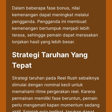
Dalam beberapa fase bonus, nilai
kemenangan dapat meningkat melalui
pengganda. Pengganda ini membuat
kemenangan bertumpuk menjadi lebih
terasa, sehingga pemain dapat merasakan
lonjakan hasil yang lebih besar.
Strategi Taruhan Yang
Tepat
Strategi taruhan pada Reel Rush sebaiknya
dimulai dengan nominal kecil untuk
memahami ritme pergerakan reel. Karena
permainan memiliki fase beruntun, pemain
perlu mengamati kapan momentum sedang
aktif. Setelah pola terlihat, taruhan dapat