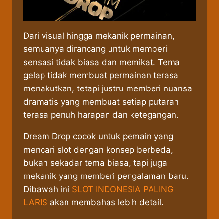
Dari visual hingga mekanik permainan,
semuanya dirancang untuk memberi
sensasi tidak biasa dan memikat. Tema
gelap tidak membuat permainan terasa
menakutkan, tetapi justru memberi nuansa
dramatis yang membuat setiap putaran
terasa penuh harapan dan ketegangan.
Dream Drop cocok untuk pemain yang
mencari slot dengan konsep berbeda,
bukan sekadar tema biasa, tapi juga
mekanik yang memberi pengalaman baru.
Dibawah ini
SLOT INDONESIA PALING
LARIS
akan membahas lebih detail.