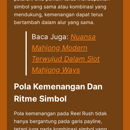
simbol yang sama atau kombinasi yang
mendukung, kemenangan dapat terus
bertambah dalam alur yang sama.
Baca Juga:
Nuansa
Mahjong Modern
Terwujud Dalam Slot
Mahjong Ways
Pola Kemenangan Dan
Ritme Simbol
Pola kemenangan pada Reel Rush tidak
hanya bergantung pada garis payline,
tetapi juga pada kombinasi simbol yang