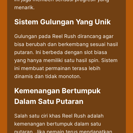
menarik.
Sistem Gulungan Yang Unik
Gulungan pada Reel Rush dirancang agar
bisa berubah dan berkembang sesuai hasil
putaran. Ini berbeda dengan slot biasa
yang hanya memiliki satu hasil spin. Sistem
ini membuat permainan terasa lebih
dinamis dan tidak monoton.
Kemenangan Bertumpuk
Dalam Satu Putaran
Salah satu ciri khas Reel Rush adalah
kemenangan bertumpuk dalam satu
putaran. Jika pemain terus mendapatkan