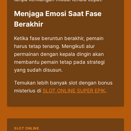
Menjaga Emosi Saat Fase
Berakhir
Ketika fase beruntun berakhir, pemain
harus tetap tenang. Mengikuti alur
permainan dengan kepala dingin akan
membantu pemain tetap pada strategi
yang sudah disusun.
Temukan lebih banyak slot dengan bonus
misterius di
SLOT ONLINE SUPER EPIK
.
SLOT ONLINE