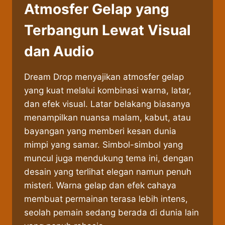
Atmosfer Gelap yang
Terbangun Lewat Visual
dan Audio
Dream Drop menyajikan atmosfer gelap
yang kuat melalui kombinasi warna, latar,
dan efek visual. Latar belakang biasanya
menampilkan nuansa malam, kabut, atau
bayangan yang memberi kesan dunia
mimpi yang samar. Simbol-simbol yang
muncul juga mendukung tema ini, dengan
desain yang terlihat elegan namun penuh
misteri. Warna gelap dan efek cahaya
membuat permainan terasa lebih intens,
seolah pemain sedang berada di dunia lain