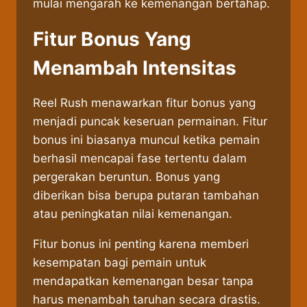
mulai mengarah ke kemenangan bertahap.
Fitur Bonus Yang
Menambah Intensitas
Reel Rush menawarkan fitur bonus yang
menjadi puncak keseruan permainan. Fitur
bonus ini biasanya muncul ketika pemain
berhasil mencapai fase tertentu dalam
pergerakan beruntun. Bonus yang
diberikan bisa berupa putaran tambahan
atau peningkatan nilai kemenangan.
Fitur bonus ini penting karena memberi
kesempatan bagi pemain untuk
mendapatkan kemenangan besar tanpa
harus menambah taruhan secara drastis.