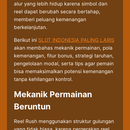
alur yang lebih hidup karena simbol dan
reel dapat berubah secara bertahap,
memberi peluang kemenangan
berkelanjutan.
Berikut ini
SLOT INDONESIA PALING LARIS
akan membahas mekanik permainan, pola
kemenangan, fitur bonus, strategi taruhan,
pengelolaan modal, serta tips agar pemain
bisa memaksimalkan potensi kemenangan
tanpa kehilangan kontrol.
Mekanik Permainan
Beruntun
Reel Rush menggunakan struktur gulungan
yang tidak biasa, karena pergerakan reel