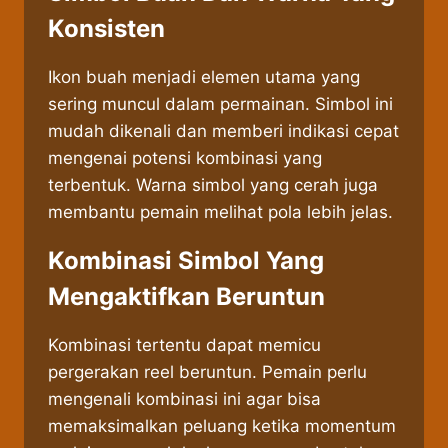
Konsisten
Ikon buah menjadi elemen utama yang
sering muncul dalam permainan. Simbol ini
mudah dikenali dan memberi indikasi cepat
mengenai potensi kombinasi yang
terbentuk. Warna simbol yang cerah juga
membantu pemain melihat pola lebih jelas.
Kombinasi Simbol Yang
Mengaktifkan Beruntun
Kombinasi tertentu dapat memicu
pergerakan reel beruntun. Pemain perlu
mengenali kombinasi ini agar bisa
memaksimalkan peluang ketika momentum