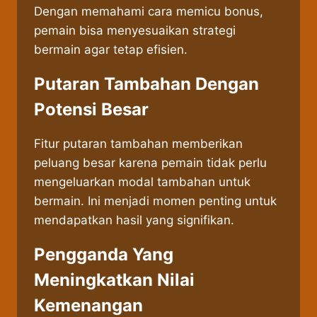
Dengan memahami cara memicu bonus,
pemain bisa menyesuaikan strategi
bermain agar tetap efisien.
Putaran Tambahan Dengan
Potensi Besar
Fitur putaran tambahan memberikan
peluang besar karena pemain tidak perlu
mengeluarkan modal tambahan untuk
bermain. Ini menjadi momen penting untuk
mendapatkan hasil yang signifikan.
Pengganda Yang
Meningkatkan Nilai
Kemenangan