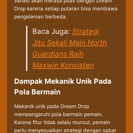
variasi akan merasa puas dengan Dream
Drop karena setiap putaran bisa membawa
pengalaman berbeda.
Baca Juga:
Strategi
Jitu Sekali Main North
Guardians Raih
Maxwin Konsisten
Dampak Mekanik Unik Pada
Pola Bermain
Mekanik unik pada Dream Drop
mempengaruhi pola bermain pemain.
Karena fitur tidak selalu muncul, pemain
perlu menyesuaikan strategi dengan sabar