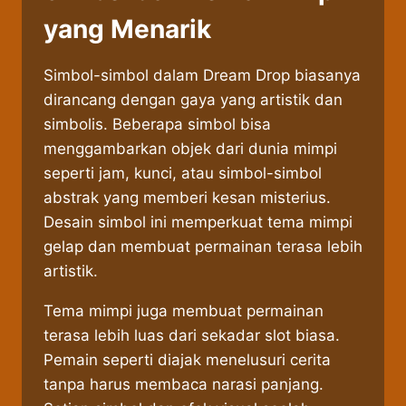
yang Menarik
Simbol-simbol dalam Dream Drop biasanya
dirancang dengan gaya yang artistik dan
simbolis. Beberapa simbol bisa
menggambarkan objek dari dunia mimpi
seperti jam, kunci, atau simbol-simbol
abstrak yang memberi kesan misterius.
Desain simbol ini memperkuat tema mimpi
gelap dan membuat permainan terasa lebih
artistik.
Tema mimpi juga membuat permainan
terasa lebih luas dari sekadar slot biasa.
Pemain seperti diajak menelusuri cerita
tanpa harus membaca narasi panjang.