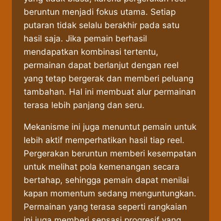
beruntun menjadi fokus utama. Setiap
putaran tidak selalu berakhir pada satu
hasil saja. Jika pemain berhasil
mendapatkan kombinasi tertentu,
permainan dapat berlanjut dengan reel
yang tetap bergerak dan memberi peluang
tambahan. Hal ini membuat alur permainan
terasa lebih panjang dan seru.
Mekanisme ini juga menuntut pemain untuk
lebih aktif memperhatikan hasil tiap reel.
Pergerakan beruntun memberi kesempatan
untuk melihat pola kemenangan secara
bertahap, sehingga pemain dapat menilai
kapan momentum sedang menguntungkan.
Permainan yang terasa seperti rangkaian
ini juga memberi sensasi progresif yang