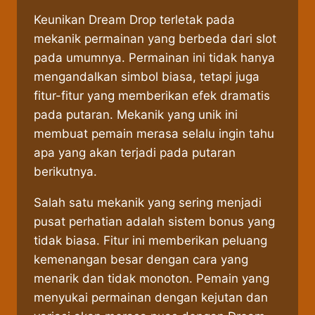
Keunikan Dream Drop terletak pada
mekanik permainan yang berbeda dari slot
pada umumnya. Permainan ini tidak hanya
mengandalkan simbol biasa, tetapi juga
fitur-fitur yang memberikan efek dramatis
pada putaran. Mekanik yang unik ini
membuat pemain merasa selalu ingin tahu
apa yang akan terjadi pada putaran
berikutnya.
Salah satu mekanik yang sering menjadi
pusat perhatian adalah sistem bonus yang
tidak biasa. Fitur ini memberikan peluang
kemenangan besar dengan cara yang
menarik dan tidak monoton. Pemain yang
menyukai permainan dengan kejutan dan