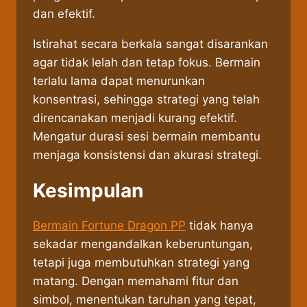
dan efektif.
Istirahat secara berkala sangat disarankan
agar tidak lelah dan tetap fokus. Bermain
terlalu lama dapat menurunkan
konsentrasi, sehingga strategi yang telah
direncanakan menjadi kurang efektif.
Mengatur durasi sesi bermain membantu
menjaga konsistensi dan akurasi strategi.
Kesimpulan
Bermain Fortune Dragon PP
tidak hanya
sekadar mengandalkan keberuntungan,
tetapi juga membutuhkan strategi yang
matang. Dengan memahami fitur dan
simbol, menentukan taruhan yang tepat,