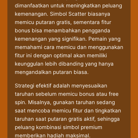
dimanfaatkan untuk meningkatkan peluang
kemenangan. Simbol Scatter biasanya
memicu putaran gratis, sementara fitur
bonus bisa menambahkan pengganda
kemenangan yang signifikan. Pemain yang
memahami cara memicu dan menggunakan
fitur ini dengan optimal akan memiliki
keunggulan lebih dibanding yang hanya
mengandalkan putaran biasa.
Strategi efektif adalah menyesuaikan
taruhan sebelum memicu bonus atau free
spin. Misalnya, gunakan taruhan sedang
saat mencoba memicu fitur dan tingkatkan
taruhan saat putaran gratis aktif, sehingga
peluang kombinasi simbol premium
memberikan hadiah maksimal.