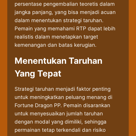
persentase pengembalian teoretis dalam
jangka panjang, yang bisa menjadi acuan
dalam menentukan strategi taruhan.
Pemain yang memahami RTP dapat lebih
realistis dalam menetapkan target
kemenangan dan batas kerugian.
Menentukan Taruhan
Yang Tepat
Strategi taruhan menjadi faktor penting
untuk meningkatkan peluang menang di
Fortune Dragon PP. Pemain disarankan
untuk menyesuaikan jumlah taruhan
dengan modal yang dimiliki, sehingga
permainan tetap terkendali dan risiko