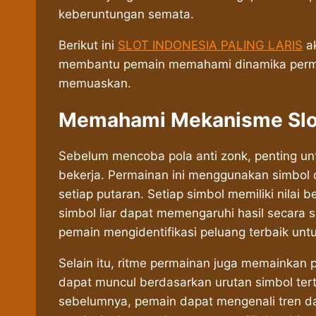
keberuntungan semata.
Berikut ini
SLOT INDONESIA PALING LARIS
ak
membantu pemain memahami dinamika permain
memuaskan.
Memahami Mekanisme Slot
Sebelum mencoba pola anti zonk, penting u
bekerja. Permainan ini menggunakan simbol 
setiap putaran. Setiap simbol memiliki nilai b
simbol liar dapat memengaruhi hasil secara
pemain mengidentifikasi peluang terbaik u
Selain itu, ritme permainan juga memainkan
dapat muncul berdasarkan urutan simbol te
sebelumnya, pemain dapat mengenali tren d