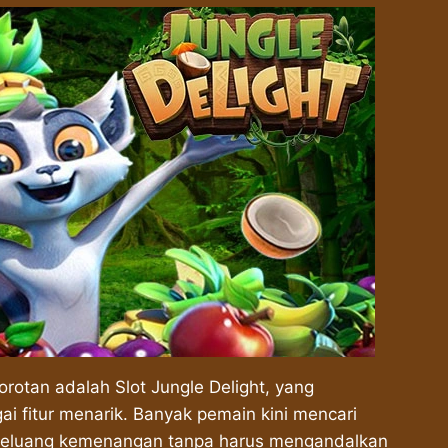
rotan adalah Slot Jungle Delight, yang
 fitur menarik. Banyak pemain kini mencari
 peluang kemenangan tanpa harus mengandalkan