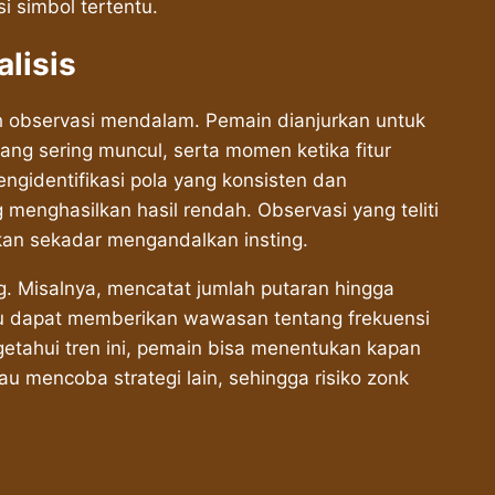
 simbol tertentu.
lisis
ah observasi mendalam. Pemain dianjurkan untuk
ng sering muncul, serta momen ketika fitur
engidentifikasi pola yang konsisten dan
nghasilkan hasil rendah. Observasi yang teliti
kan sekadar mengandalkan insting.
ng. Misalnya, mencatat jumlah putaran hingga
ntu dapat memberikan wawasan tentang frekuensi
tahui tren ini, pemain bisa menentukan kapan
 mencoba strategi lain, sehingga risiko zonk