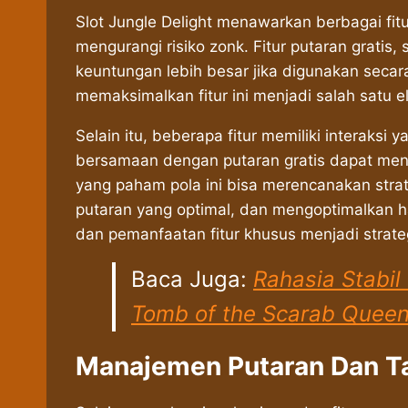
Slot Jungle Delight menawarkan berbagai fit
mengurangi risiko zonk. Fitur putaran gratis,
keuntungan lebih besar jika digunakan seca
memaksimalkan fitur ini menjadi salah satu e
Selain itu, beberapa fitur memiliki interaksi 
bersamaan dengan putaran gratis dapat me
yang paham pola ini bisa merencanakan strat
putaran yang optimal, dan mengoptimalkan ha
dan pemanfaatan fitur khusus menjadi strateg
Baca Juga:
Rahasia Stabil
Tomb of the Scarab Quee
Manajemen Putaran Dan T