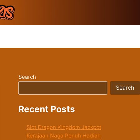
K
Search
Search
Recent Posts
Slot Dragon Kingdom Jackpot
Kerajaan Naga Penuh Hadiah