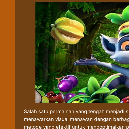
Salah satu permainan yang tengah menjadi so
menawarkan visual menawan dengan berbagai
metode yang efektif untuk mengoptimalkan