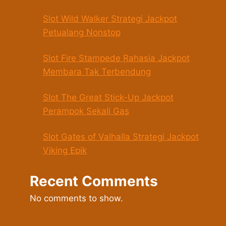
Slot Wild Walker Strategi Jackpot
Petualang Nonstop
Slot Fire Stampede Rahasia Jackpot
Membara Tak Terbendung
Slot The Great Stick-Up Jackpot
Perampok Sekali Gas
Slot Gates of Valhalla Strategi Jackpot
Viking Epik
Recent Comments
No comments to show.