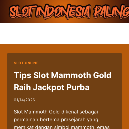
Skip
to
content
Slot Mammoth Gold
SLOT ONLINE
Tips Slot Mammoth Gold
Raih Jackpot Purba
01/14/2026
Slot Mammoth Gold dikenal sebagai
permainan bertema prasejarah yang
memikat dengan simbol mammoth, emas