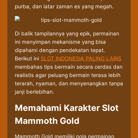
purba, dan latar zaman es yang megah.
Di balik tampilannya yang epik, permainan
ini menyimpan mekanisme yang bisa
dipahami dengan pendekatan tepat.
Berikut ini
SLOT INDONESIA PALING LARIS
membahas tips bermain secara cerdas dan
realistis agar peluang bermain terasa lebih
terarah, nyaman, dan menyenangkan tanpa
janji berlebihan.
Memahami Karakter Slot
Mammoth Gold
Mammoth Gold memiliki pola permainan