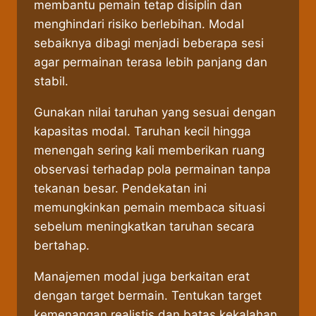
membantu pemain tetap disiplin dan
menghindari risiko berlebihan. Modal
sebaiknya dibagi menjadi beberapa sesi
agar permainan terasa lebih panjang dan
stabil.
Gunakan nilai taruhan yang sesuai dengan
kapasitas modal. Taruhan kecil hingga
menengah sering kali memberikan ruang
observasi terhadap pola permainan tanpa
tekanan besar. Pendekatan ini
memungkinkan pemain membaca situasi
sebelum meningkatkan taruhan secara
bertahap.
Manajemen modal juga berkaitan erat
dengan target bermain. Tentukan target
kemenangan realistis dan batas kekalahan