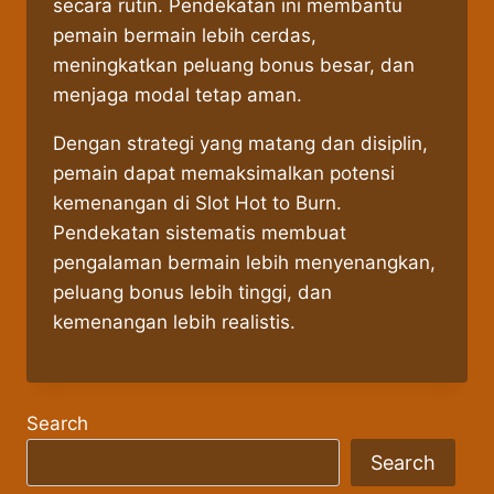
secara rutin. Pendekatan ini membantu
pemain bermain lebih cerdas,
meningkatkan peluang bonus besar, dan
menjaga modal tetap aman.
Dengan strategi yang matang dan disiplin,
pemain dapat memaksimalkan potensi
kemenangan di Slot Hot to Burn.
Pendekatan sistematis membuat
pengalaman bermain lebih menyenangkan,
peluang bonus lebih tinggi, dan
kemenangan lebih realistis.
Search
Search