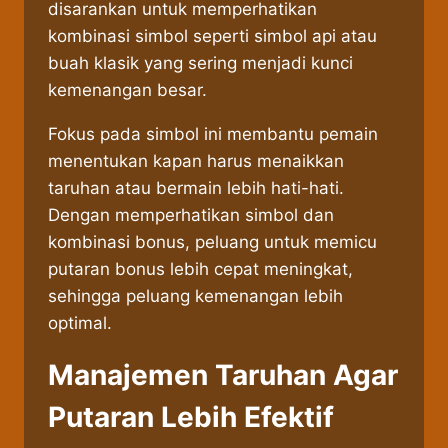
disarankan untuk memperhatikan
kombinasi simbol seperti simbol api atau
buah klasik yang sering menjadi kunci
kemenangan besar.
Fokus pada simbol ini membantu pemain
menentukan kapan harus menaikkan
taruhan atau bermain lebih hati-hati.
Dengan memperhatikan simbol dan
kombinasi bonus, peluang untuk memicu
putaran bonus lebih cepat meningkat,
sehingga peluang kemenangan lebih
optimal.
Manajemen Taruhan Agar
Putaran Lebih Efektif