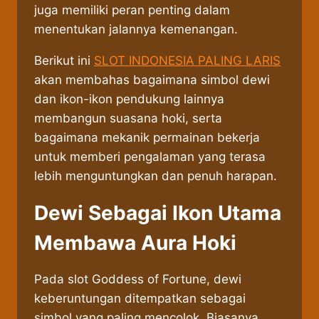
juga memiliki peran penting dalam
menentukan jalannya kemenangan.
Berikut ini
SLOT INDONESIA PALING LARIS
akan membahas bagaimana simbol dewi
dan ikon-ikon pendukung lainnya
membangun suasana hoki, serta
bagaimana mekanik permainan bekerja
untuk memberi pengalaman yang terasa
lebih menguntungkan dan penuh harapan.
Dewi Sebagai Ikon Utama
Membawa Aura Hoki
Pada slot Goddess of Fortune, dewi
keberuntungan ditempatkan sebagai
simbol yang paling mencolok. Biasanya