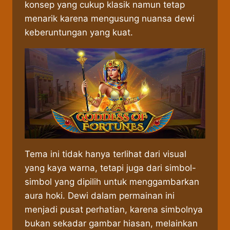
konsep yang cukup klasik namun tetap
menarik karena mengusung nuansa dewi
keberuntungan yang kuat.
Tema ini tidak hanya terlihat dari visual
yang kaya warna, tetapi juga dari simbol-
simbol yang dipilih untuk menggambarkan
aura hoki. Dewi dalam permainan ini
menjadi pusat perhatian, karena simbolnya
bukan sekadar gambar hiasan, melainkan