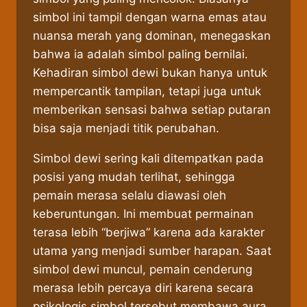
simbol ini tampil dengan warna emas atau
nuansa merah yang dominan, menegaskan
bahwa ia adalah simbol paling bernilai.
Kehadiran simbol dewi bukan hanya untuk
mempercantik tampilan, tetapi juga untuk
memberikan sensasi bahwa setiap putaran
bisa saja menjadi titik perubahan.
Simbol dewi sering kali ditempatkan pada
posisi yang mudah terlihat, sehingga
pemain merasa selalu diawasi oleh
keberuntungan. Ini membuat permainan
terasa lebih “berjiwa” karena ada karakter
utama yang menjadi sumber harapan. Saat
simbol dewi muncul, pemain cenderung
merasa lebih percaya diri karena secara
psikologis simbol tersebut membawa aura