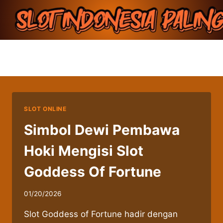
Skip
to
content
Slot Goddess Of Fortune
SLOT ONLINE
Simbol Dewi Pembawa
Hoki Mengisi Slot
Goddess Of Fortune
01/20/2026
Slot Goddess of Fortune hadir dengan