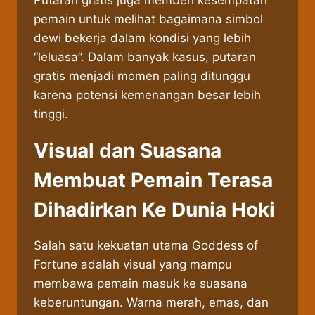
Putaran gratis juga memberi kesempatan
pemain untuk melihat bagaimana simbol
dewi bekerja dalam kondisi yang lebih
“leluasa”. Dalam banyak kasus, putaran
gratis menjadi momen paling ditunggu
karena potensi kemenangan besar lebih
tinggi.
Visual dan Suasana
Membuat Pemain Terasa
Dihadirkan Ke Dunia Hoki
Salah satu kekuatan utama Goddess of
Fortune adalah visual yang mampu
membawa pemain masuk ke suasana
keberuntungan. Warna merah, emas, dan