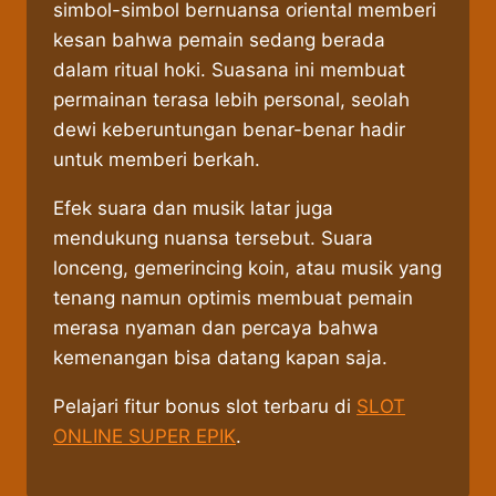
simbol-simbol bernuansa oriental memberi
kesan bahwa pemain sedang berada
dalam ritual hoki. Suasana ini membuat
permainan terasa lebih personal, seolah
dewi keberuntungan benar-benar hadir
untuk memberi berkah.
Efek suara dan musik latar juga
mendukung nuansa tersebut. Suara
lonceng, gemerincing koin, atau musik yang
tenang namun optimis membuat pemain
merasa nyaman dan percaya bahwa
kemenangan bisa datang kapan saja.
Pelajari fitur bonus slot terbaru di
SLOT
ONLINE SUPER EPIK
.