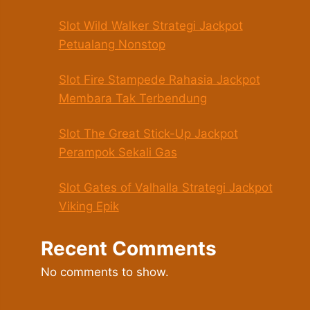
Slot Wild Walker Strategi Jackpot
Petualang Nonstop
Slot Fire Stampede Rahasia Jackpot
Membara Tak Terbendung
Slot The Great Stick-Up Jackpot
Perampok Sekali Gas
Slot Gates of Valhalla Strategi Jackpot
Viking Epik
Recent Comments
No comments to show.