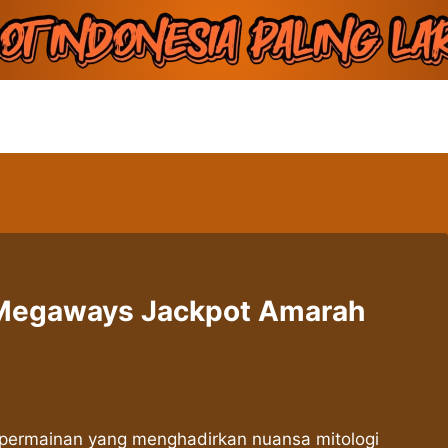
Slot Fury of Odin
n Megaways Jackpot Amarah
 permainan yang menghadirkan nuansa mitologi