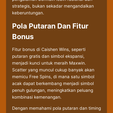
strategis, bukan sekadar mengandalkan
keberuntungan.
Pola Putaran Dan Fitur
Bonus
Fitur bonus di Caishen Wins, seperti
putaran gratis dan simbol ekspansi,
menjadi kunci untuk meraih Maxwin.
Scatter yang muncul cukup banyak akan
memicu Free Spins, di mana satu simbol
acak dapat berkembang menjadi simbol
penuh gulungan, meningkatkan peluang
kombinasi kemenangan.
Dengan memahami pola putaran dan timing