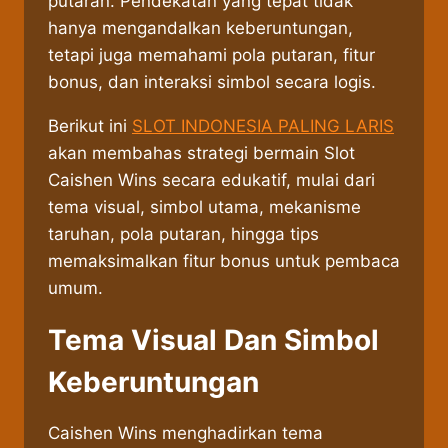
putaran. Pendekatan yang tepat tidak
hanya mengandalkan keberuntungan,
tetapi juga memahami pola putaran, fitur
bonus, dan interaksi simbol secara logis.
Berikut ini
SLOT INDONESIA PALING LARIS
akan membahas strategi bermain Slot
Caishen Wins secara edukatif, mulai dari
tema visual, simbol utama, mekanisme
taruhan, pola putaran, hingga tips
memaksimalkan fitur bonus untuk pembaca
umum.
Tema Visual Dan Simbol
Keberuntungan
Caishen Wins menghadirkan tema