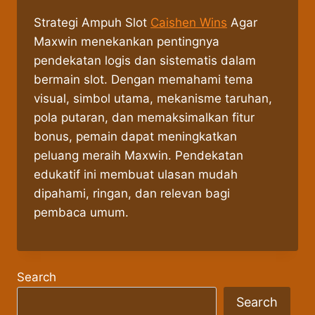
Strategi Ampuh Slot
Caishen Wins
Agar
Maxwin menekankan pentingnya
pendekatan logis dan sistematis dalam
bermain slot. Dengan memahami tema
visual, simbol utama, mekanisme taruhan,
pola putaran, dan memaksimalkan fitur
bonus, pemain dapat meningkatkan
peluang meraih Maxwin. Pendekatan
edukatif ini membuat ulasan mudah
dipahami, ringan, dan relevan bagi
pembaca umum.
Search
Search