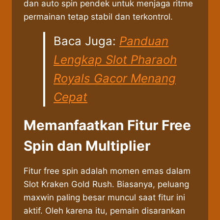
dan auto spin pendek untuk menjaga ritme
permainan tetap stabil dan terkontrol.
Baca Juga:
Panduan
Lengkap Slot Pharaoh
Royals Gacor Menang
Cepat
Memanfaatkan Fitur Free
Spin dan Multiplier
Fitur free spin adalah momen emas dalam
Slot Kraken Gold Rush. Biasanya, peluang
maxwin paling besar muncul saat fitur ini
aktif. Oleh karena itu, pemain disarankan