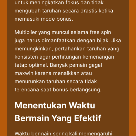
untuk meningkatkan fokus dan tidak
mengubah taruhan secara drastis ketika
memasuki mode bonus.
Multiplier yang muncul selama free spin
juga harus dimanfaatkan dengan bijak. Jika
memungkinkan, pertahankan taruhan yang
konsisten agar perhitungan kemenangan
tetap optimal. Banyak pemain gagal
maxwin karena menaikkan atau
menurunkan taruhan secara tidak
terencana saat bonus berlangsung.
Menentukan Waktu
Bermain Yang Efektif
Waktu bermain sering kali memengaruhi