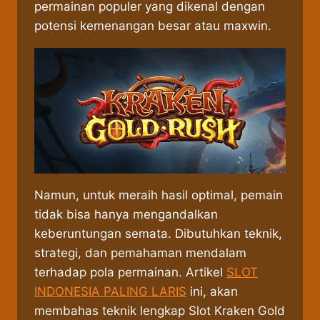
permainan populer yang dikenal dengan
potensi kemenangan besar atau maxwin.
Namun, untuk meraih hasil optimal, pemain
tidak bisa hanya mengandalkan
keberuntungan semata. Dibutuhkan teknik,
strategi, dan pemahaman mendalam
terhadap pola permainan. Artikel
SLOT
INDONESIA PALING LARIS
ini, akan
membahas teknik lengkap Slot Kraken Gold