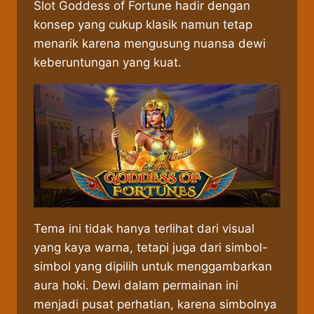
Slot Goddess of Fortune hadir dengan
konsep yang cukup klasik namun tetap
menarik karena mengusung nuansa dewi
keberuntungan yang kuat.
Tema ini tidak hanya terlihat dari visual
yang kaya warna, tetapi juga dari simbol-
simbol yang dipilih untuk menggambarkan
aura hoki. Dewi dalam permainan ini
menjadi pusat perhatian, karena simbolnya