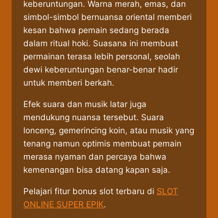
keberuntungan. Warna merah, emas, dan
simbol-simbol bernuansa oriental memberi
kesan bahwa pemain sedang berada
dalam ritual hoki. Suasana ini membuat
permainan terasa lebih personal, seolah
dewi keberuntungan benar-benar hadir
untuk memberi berkah.
Efek suara dan musik latar juga
mendukung nuansa tersebut. Suara
lonceng, gemerincing koin, atau musik yang
tenang namun optimis membuat pemain
merasa nyaman dan percaya bahwa
kemenangan bisa datang kapan saja.
Pelajari fitur bonus slot terbaru di
SLOT
ONLINE SUPER EPIK
.