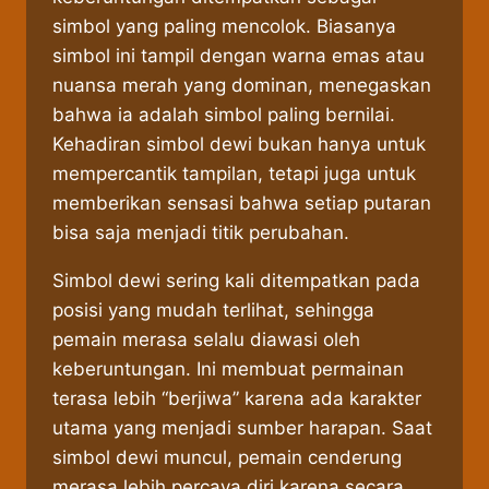
simbol yang paling mencolok. Biasanya
simbol ini tampil dengan warna emas atau
nuansa merah yang dominan, menegaskan
bahwa ia adalah simbol paling bernilai.
Kehadiran simbol dewi bukan hanya untuk
mempercantik tampilan, tetapi juga untuk
memberikan sensasi bahwa setiap putaran
bisa saja menjadi titik perubahan.
Simbol dewi sering kali ditempatkan pada
posisi yang mudah terlihat, sehingga
pemain merasa selalu diawasi oleh
keberuntungan. Ini membuat permainan
terasa lebih “berjiwa” karena ada karakter
utama yang menjadi sumber harapan. Saat
simbol dewi muncul, pemain cenderung
merasa lebih percaya diri karena secara