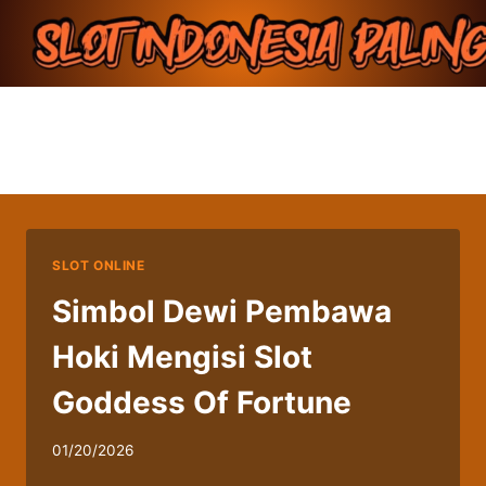
Skip
to
content
Raih Kemenangan Slot
Maksimal
SLOT ONLINE
Simbol Dewi Pembawa
Hoki Mengisi Slot
Goddess Of Fortune
01/20/2026