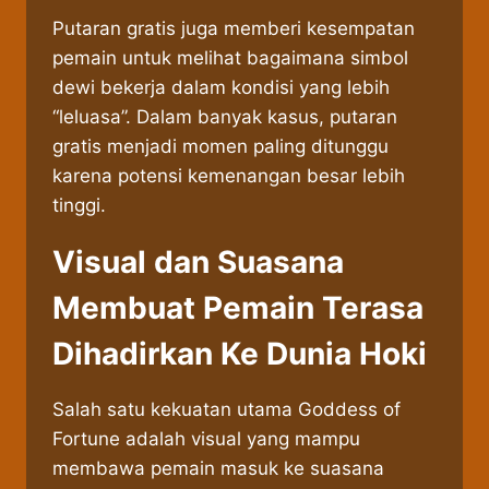
Putaran gratis juga memberi kesempatan
pemain untuk melihat bagaimana simbol
dewi bekerja dalam kondisi yang lebih
“leluasa”. Dalam banyak kasus, putaran
gratis menjadi momen paling ditunggu
karena potensi kemenangan besar lebih
tinggi.
Visual dan Suasana
Membuat Pemain Terasa
Dihadirkan Ke Dunia Hoki
Salah satu kekuatan utama Goddess of
Fortune adalah visual yang mampu
membawa pemain masuk ke suasana