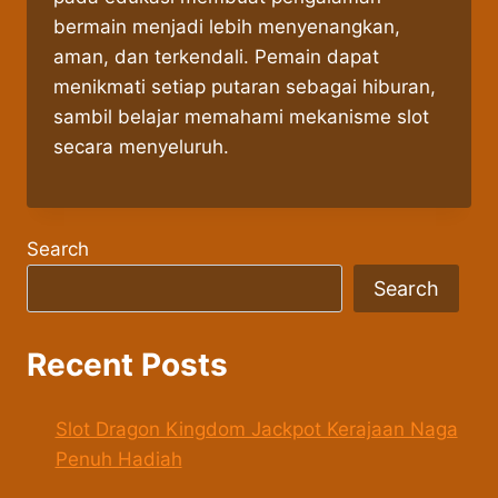
bermain menjadi lebih menyenangkan,
aman, dan terkendali. Pemain dapat
menikmati setiap putaran sebagai hiburan,
sambil belajar memahami mekanisme slot
secara menyeluruh.
Search
Search
Recent Posts
Slot Dragon Kingdom Jackpot Kerajaan Naga
Penuh Hadiah