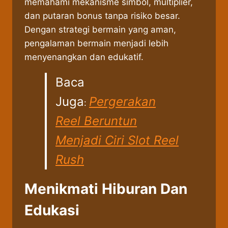
memahami mekanisme simbol, multiplier,
dan putaran bonus tanpa risiko besar.
Dengan strategi bermain yang aman,
pengalaman bermain menjadi lebih
menyenangkan dan edukatif.
Baca
Juga
Pergerakan
:
Reel Beruntun
Menjadi Ciri Slot Reel
Rush
Menikmati Hiburan Dan
Edukasi