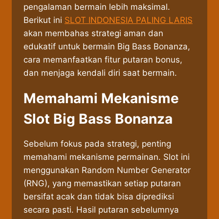
pengalaman bermain lebih maksimal.
Berikut ini
SLOT INDONESIA PALING LARIS
akan membahas strategi aman dan
edukatif untuk bermain Big Bass Bonanza,
cara memanfaatkan fitur putaran bonus,
dan menjaga kendali diri saat bermain.
Memahami Mekanisme
Slot Big Bass Bonanza
Sebelum fokus pada strategi, penting
memahami mekanisme permainan. Slot ini
menggunakan Random Number Generator
(RNG), yang memastikan setiap putaran
bersifat acak dan tidak bisa diprediksi
secara pasti. Hasil putaran sebelumnya