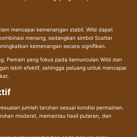
dalam mencapai kemenangan stabil. Wild dapat
kombinasi menang, sedangkan simbol Scatter
eningkatkan kemenangan secara signifikan.
ng. Pemain yang fokus pada kemunculan Wild dan
an lebih efektif, sehingga peluang untuk mencapai
kat.
tif
yesuaian jumlah taruhan sesuai kondisi permainan.
ruhan moderat, memantau hasil putaran, dan