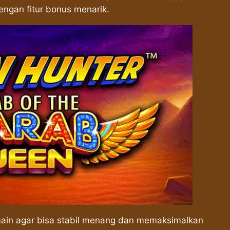
gan fitur bonus menarik.
ain agar bisa stabil menang dan memaksimalkan