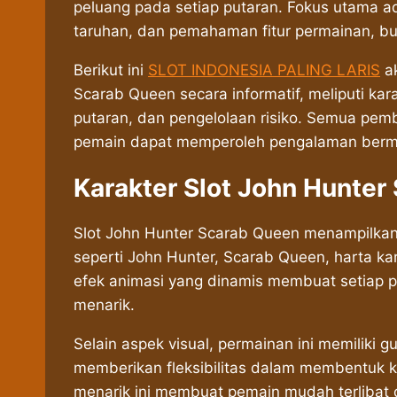
peluang pada setiap putaran. Fokus utama a
taruhan, dan pemahaman fitur permainan, b
Berikut ini
SLOT INDONESIA PALING LARIS
ak
Scarab Queen secara informatif, meliputi kara
putaran, dan pengelolaan risiko. Semua pemba
pemain dapat memperoleh pengalaman bermai
Karakter Slot John Hunter
Slot John Hunter Scarab Queen menampilkan
seperti John Hunter, Scarab Queen, harta k
efek animasi yang dinamis membuat setiap 
menarik.
Selain aspek visual, permainan ini memiliki
memberikan fleksibilitas dalam membentuk 
menarik ini membuat pemain mudah terlibat d