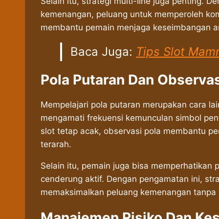
Selain itu, strategi multi-line juga penting
kemenangan, peluang untuk memperoleh komb
membantu pemain menjaga keseimbangan ant
Baca Juga:
Tips Slot Mam
Pola Putaran Dan Observas
Mempelajari pola putaran merupakan cara lai
mengamati frekuensi kemunculan simbol penti
slot tetap acak, observasi pola membantu p
terarah.
Selain itu, pemain juga bisa memperhatikan
cenderung aktif. Dengan pengamatan ini, str
memaksimalkan peluang kemenangan tanpa t
Manajemen Risiko Dan Ke