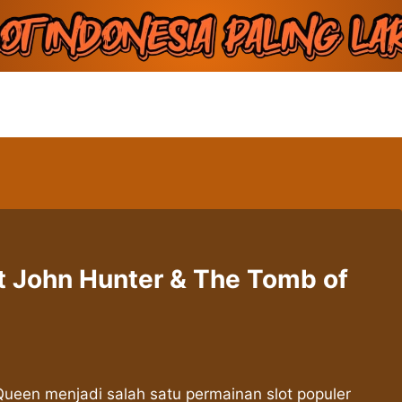
Kemenangan Stabil Slot
t John Hunter & The Tomb of
Queen menjadi salah satu permainan slot populer