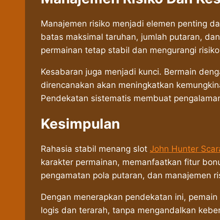
Manajemen risiko menjadi elemen penting d
batas maksimal taruhan, jumlah putaran, da
permainan tetap stabil dan mengurangi risiko
Kesabaran juga menjadi kunci. Bermain dengan
direncanakan akan meningkatkan kemungkin
Pendekatan sistematis membuat pengalaman 
Kesimpulan
Rahasia stabil menang slot
John Hunter Sca
karakter permainan, memanfaatkan fitur bonus
pengamatan pola putaran, dan manajemen ri
Dengan menerapkan pendekatan ini, pemain
logis dan terarah, tanpa mengandalkan kebe