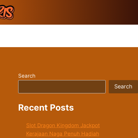
Search
Search
Recent Posts
Slot Dragon Kingdom Jackpot
Kerajaan Naga Penuh Hadiah