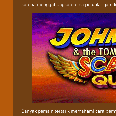
karena menggabungkan tema petualangan den
Banyak pemain tertarik memahami cara berm