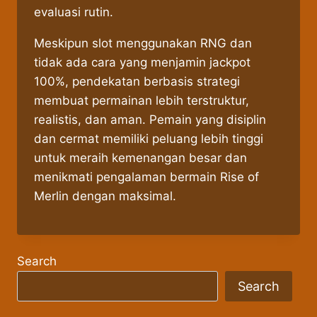
evaluasi rutin.
Meskipun slot menggunakan RNG dan
tidak ada cara yang menjamin jackpot
100%, pendekatan berbasis strategi
membuat permainan lebih terstruktur,
realistis, dan aman. Pemain yang disiplin
dan cermat memiliki peluang lebih tinggi
untuk meraih kemenangan besar dan
menikmati pengalaman bermain Rise of
Merlin dengan maksimal.
Search
Search