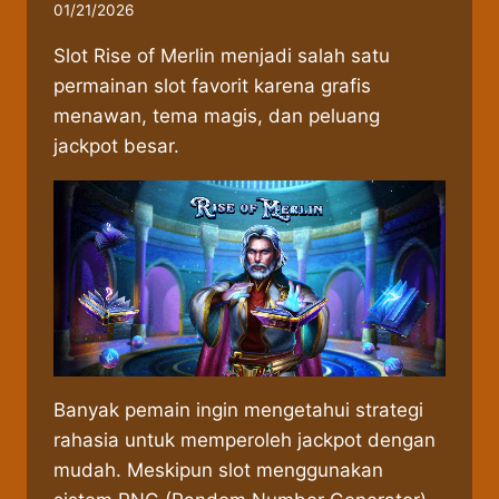
01/21/2026
Slot Rise of Merlin menjadi salah satu
permainan slot favorit karena grafis
menawan, tema magis, dan peluang
jackpot besar.
Banyak pemain ingin mengetahui strategi
rahasia untuk memperoleh jackpot dengan
mudah. Meskipun slot menggunakan