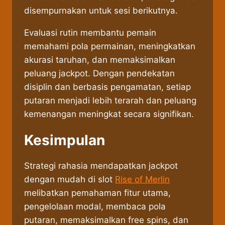
disempurnakan untuk sesi berikutnya.
Evaluasi rutin membantu pemain
memahami pola permainan, meningkatkan
akurasi taruhan, dan memaksimalkan
peluang jackpot. Dengan pendekatan
disiplin dan berbasis pengamatan, setiap
putaran menjadi lebih terarah dan peluang
kemenangan meningkat secara signifikan.
Kesimpulan
Strategi rahasia mendapatkan jackpot
dengan mudah di slot
Rise of Merlin
melibatkan pemahaman fitur utama,
pengelolaan modal, membaca pola
putaran, memaksimalkan free spins, dan