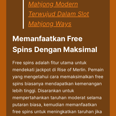
Mahjong Modern
Terwujud Dalam Slot
Mahjong Ways
Memanfaatkan Free
Spins Dengan Maksimal
Free spins adalah fitur utama untuk
mendekati jackpot di Rise of Merlin. Pemain
yang mengetahui cara memaksimalkan free
spins biasanya mendapatkan kemenangan
lebih tinggi. Disarankan untuk
mempertahankan taruhan moderat selama
putaran biasa, kemudian memanfaatkan
free spins untuk meningkatkan taruhan jika