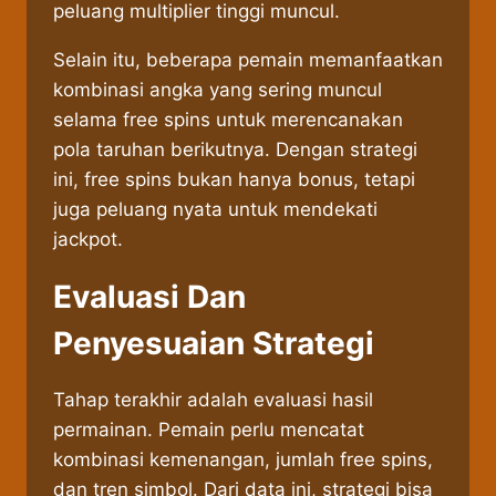
peluang multiplier tinggi muncul.
Selain itu, beberapa pemain memanfaatkan
kombinasi angka yang sering muncul
selama free spins untuk merencanakan
pola taruhan berikutnya. Dengan strategi
ini, free spins bukan hanya bonus, tetapi
juga peluang nyata untuk mendekati
jackpot.
Evaluasi Dan
Penyesuaian Strategi
Tahap terakhir adalah evaluasi hasil
permainan. Pemain perlu mencatat
kombinasi kemenangan, jumlah free spins,
dan tren simbol. Dari data ini, strategi bisa