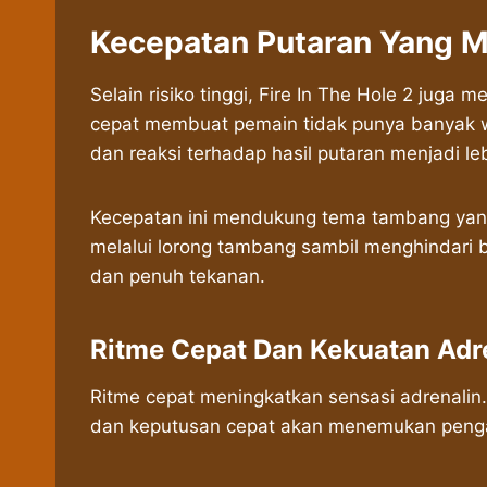
Kecepatan Putaran Yang 
Selain risiko tinggi, Fire In The Hole 2 juga 
cepat membuat pemain tidak punya banyak wa
dan reaksi terhadap hasil putaran menjadi leb
Kecepatan ini mendukung tema tambang yang 
melalui lorong tambang sambil menghindari 
dan penuh tekanan.
Ritme Cepat Dan Kekuatan Adr
Ritme cepat meningkatkan sensasi adrenali
dan keputusan cepat akan menemukan pengal