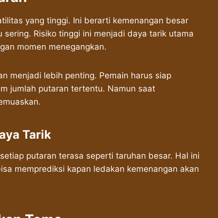
tilitas yang tinggi. Ini berarti kemenangan besar
 sering. Risiko tinggi ini menjadi daya tarik utama
engan momen menegangkan.
uhan menjadi lebih penting. Pemain harus siap
 jumlah putaran tertentu. Namun saat
memuaskan.
aya Tarik
tiap putaran terasa seperti taruhan besar. Hal ini
 bisa memprediksi kapan ledakan kemenangan akan